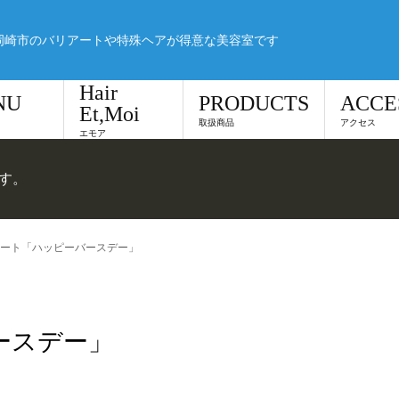
岡崎市のバリアートや特殊ヘアが得意な美容室です
Hair
NU
PRODUCTS
ACCE
Et,Moi
取扱商品
アクセス
エモア
です。
ート「ハッピーバースデー」
ースデー」