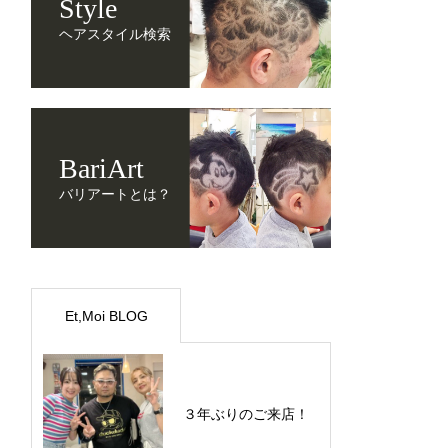
Style
ヘアスタイル検索
BariArt
バリアートとは？
Et,Moi BLOG
３年ぶりのご来店！