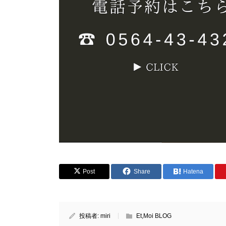
Post
Share
Hatena
投稿者:
miri
Et,Moi BLOG