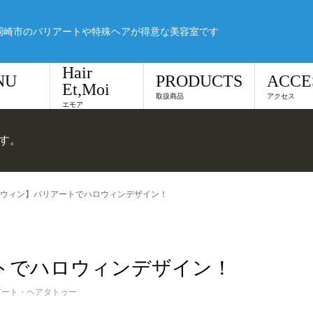
岡崎市のバリアートや特殊ヘアが得意な美容室です
Hair
NU
PRODUCTS
ACCE
Et,Moi
取扱商品
アクセス
エモア
です。
ウィン】バリアートでハロウィンデザイン！
トでハロウィンデザイン！
アート・ヘアタトゥー