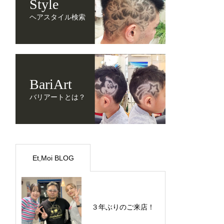
Style
ヘアスタイル検索
BariArt
バリアートとは？
Et,Moi BLOG
３年ぶりのご来店！