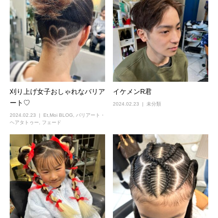
刈り上げ女子おしゃれなバリア
イケメンR君
ート♡
2024.02.23
未分類
2024.02.23
Et,Moi BLOG
,
バリアート・
ヘアタトゥー
,
フェード