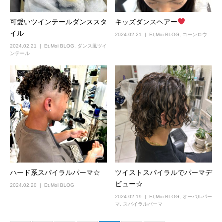
可愛いツインテールダンススタ
キッズダンスヘアー
イル
2024.02.21
Et,Moi BLOG
,
コーンロウ
2024.02.21
Et,Moi BLOG
,
ダンス風ツイ
ンテール
ハード系スパイラルパーマ☆
ツイストスパイラルでパーマデ
ビュー☆
2024.02.20
Et,Moi BLOG
2024.02.19
Et,Moi BLOG
,
オーバルパー
マ
,
スパイラルパーマ