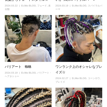
2024.03.22
Et,Moi BLOG
,
フェード
,
未
2024.03.19
Et,Moi BLOG
,
スパイラルパ
分類
ーマ
バリアート 蜘蛛
ワンランク上のオシャレなブレ
イズ☆
2024.03.19
Et,Moi BLOG
,
バリアート・
ヘアタトゥー
2024.02.27
Et,Moi BLOG
,
コーンロウ
,
ブレイズ