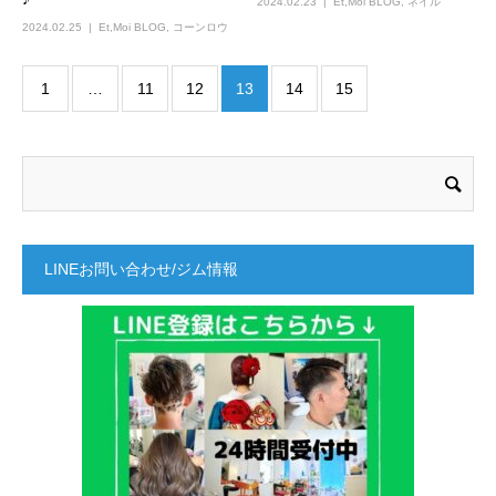
2024.02.23
Et,Moi BLOG
,
ネイル
2024.02.25
Et,Moi BLOG
,
コーンロウ
1
…
11
12
13
14
15
LINEお問い合わせ/ジム情報