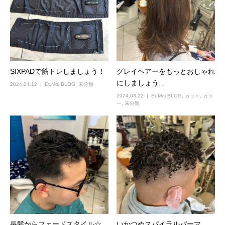
SIXPADで筋トレしましょう！
グレイヘアーをもっとおしゃれ
にしましょう...
2024.04.12
Et,Moi BLOG
,
未分類
2024.03.22
Et,Moi BLOG
,
カット
,
カラ
ー
,
未分類
長髪からフェードスタイル☆
いかつめスパイラルパーマ