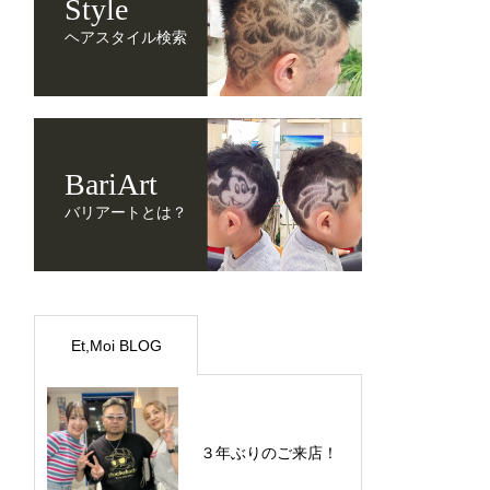
Style
ヘアスタイル検索
BariArt
バリアートとは？
Et,Moi BLOG
３年ぶりのご来店！