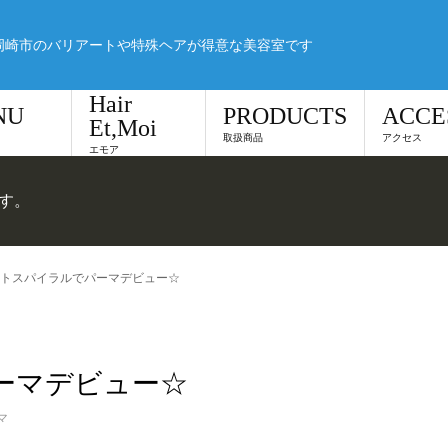
岡崎市のバリアートや特殊ヘアが得意な美容室です
Hair
NU
PRODUCTS
ACCE
Et,Moi
取扱商品
アクセス
エモア
です。
トスパイラルでパーマデビュー☆
ーマデビュー☆
マ